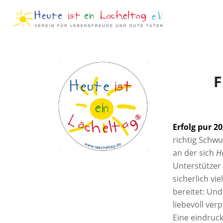
F
Erfolg pur 2
richtig Schw
an der sich
He
Unterstützer b
sicherlich v
bereitet: Und
liebevoll ve
Eine eindruck